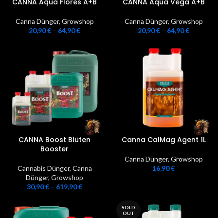
CANNA Aqua Flores A+B
CANNA Aqua Vega A+B
Canna Dünger
,
Growshop
Canna Dünger
,
Growshop
20,90
€
–
64,90
€
20,90
€
–
64,90
€
CANNA Boost Blüten
Canna CalMag Agent 1L
Booster
Canna Dünger
,
Growshop
Cannabis Dünger
,
Canna
16,90
€
Dünger
,
Growshop
30,90
€
–
619,90
€
SOLD
OUT