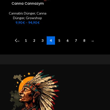
Canna Cannazym
Cannabis Dünger
,
Canna
Dünger
,
Growshop
9,90
€
–
94,90
€
←
1
2
3
4
5
6
7
8
→