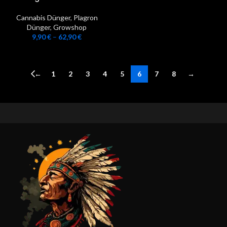
Cannabis Dünger
,
Plagron
Dünger
,
Growshop
9,90
€
–
62,90
€
←
1
2
3
4
5
6
7
8
→