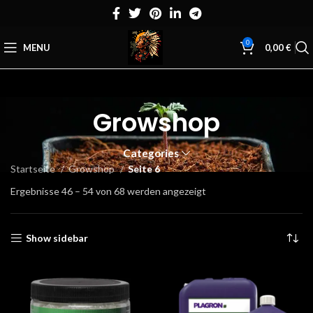
0
MENU
0,00
€
Growshop
Categories
Startseite
Growshop
Seite 6
Ergebnisse 46 – 54 von 68 werden angezeigt
Show sidebar