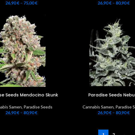
26,90
€
–
75,00
€
26,90
€
–
80,90
€
se Seeds Mendocino Skunk
Paradise Seeds Nebu
abis Samen
,
Paradise Seeds
Cannabis Samen
,
Paradise 
26,90
€
–
80,90
€
26,90
€
–
80,90
€
1
2
→