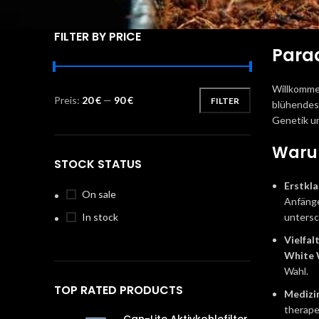
FILTER BY PRICE
Parad
Willkomme
Preis:
20 €
—
90 €
FILTER
blühendes
Genetik u
Waru
STOCK STATUS
Erstkl
On sale
Anfänge
In stock
untersc
Vielfal
White
Wahl.
TOP RATED PRODUCTS
Medizi
therape