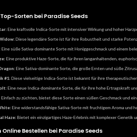
 Top-Sorten bei Paradise Seeds
tar
: Eine kraftvolle Indica-Sorte mit intensiver Wirkung und hoher Har
 Widow
: Diese legendäre Sorte ist für ihre Robustheit und starke Poten
: Eine süße Sativa-dominante Sorte mit Honiggeschmack und einem bele
ze
: Eine produktive Haze-Sorte, die für ihren langanhaltenden, euphori
Dragon
: Eine Sativa-dominante Sorte, die große Ernten und süße Zitrusa
ik #1
: Diese vielseitige Indica-Sorte ist bekannt für ihre therapeutis
olt
: Eine neue Indica-dominante Sorte, die für ihre hohe Ertragskraft 
: Einfach zu züchten, bietet diese Sorte einen süßen Geschmack und ei
White
: Eine widerstandsfähige Sativa-Sorte mit fruchtigem Aroma und 
al Haze
: Bietet ein einzigartiges Haze-Erlebnis mit komplexer Genetik u
 Online Bestellen bei Paradise Seeds