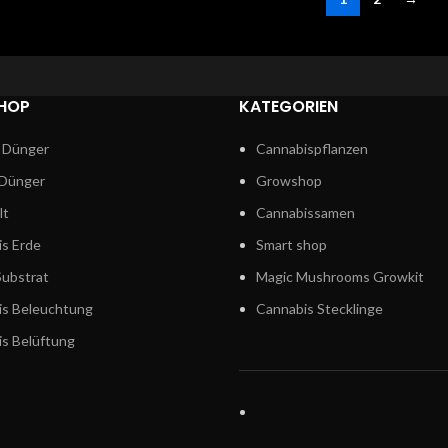
HOP
KATEGORIEN
 Dünger
Cannabispflanzen
 Dünger
Growshop
lt
Cannabissamen
s Erde
Smart shop
ubstrat
Magic Mushrooms Growkit
is Beleuchtung
Cannabis Stecklinge
s Belüftung