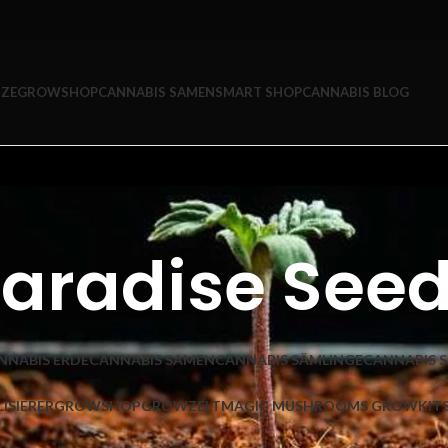
ZE
GROWSHOP
CANNABIS SAMEN
SMART SHOP
CANNABIS BLOG
aradise See
NNABIS ERDE
CANNABIS SAMEN
CANNABIS SÄMLINGE
CANNABIS 
ISIERER
GROWSHOP
GROWZELT
MAGIC MUSHROOMS GROWKIT