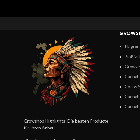
GROWS
Plagron
BioBizz
Growze
Cannabi
Cocos S
Cannab
Cannabi
Growshop Highlights: Die besten Produkte
für Ihren Anbau