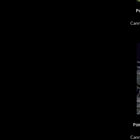
P
Cann
Pa
Cann