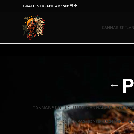
GRATIS VERSAND AB 150€ 🎁 🥦
CANNABISPFLAN
P
CANNABIS BELEUCHTUNG
CANNABIS DÜNGER
CA
DUTCH PASSION
GERUCHSNEUTRAL