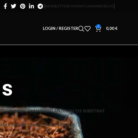
NEWSLETTER
KONTAKT
CANNABIS BLOG
0
LOGIN / REGISTER
0,00
€
ds
STECKLINGE
CANNABISPFLANZE
COCOS SUBSTRAT
SMART SHOP
TWINS GARDEN SEEDS