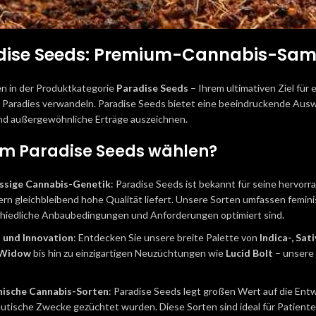
ise Seeds: Premium-Cannabis-Samen
n in der Produktkategorie
Paradise Seeds
– Ihrem ultimativen Ziel für 
 Paradies verwandeln. Paradise Seeds bietet eine beeindruckende Ausw
nd außergewöhnliche Erträge auszeichnen.
m Paradise Seeds wählen?
assige Cannabis-Genetik
: Paradise Seeds ist bekannt für seine hervor
rn gleichbleibend hohe Qualität liefert. Unsere Sorten umfassen feminis
hiedliche Anbaubedingungen und Anforderungen optimiert sind.
t und Innovation
: Entdecken Sie unsere breite Palette von
Indica-, Sat
 Widow
bis hin zu einzigartigen Neuzüchtungen wie
Lucid Bolt
– unsere 
nische Cannabis-Sorten
: Paradise Seeds legt großen Wert auf die Entw
utische Zwecke gezüchtet wurden. Diese Sorten sind ideal für Patienten