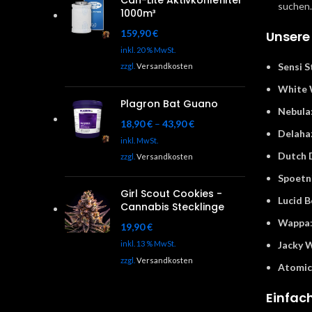
Can-Lite Aktivkohlefilter
suchen.
1000m³
159,90
€
Unsere
inkl. 20 % MwSt.
Sensi S
zzgl.
Versandkosten
White
Plagron Bat Guano
Nebula
18,90
€
–
43,90
€
Delaha
inkl. MwSt.
Dutch 
zzgl.
Versandkosten
Spoetn
Girl Scout Cookies -
Lucid B
Cannabis Stecklinge
Wappa
19,90
€
Jacky 
inkl. 13 % MwSt.
zzgl.
Versandkosten
Atomic
Einfach