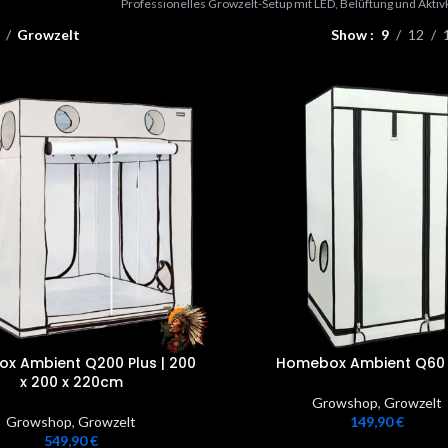
Professionelles Growzelt-Setup mit LED, Belüftung und Aktivk
e
Growzelt
Show
9
12
x Ambient Q200 Plus | 200
Homebox Ambient Q60 
x 200 x 220cm
Growshop
,
Growzelt
Growshop
,
Growzelt
149,90
€
549,90
€