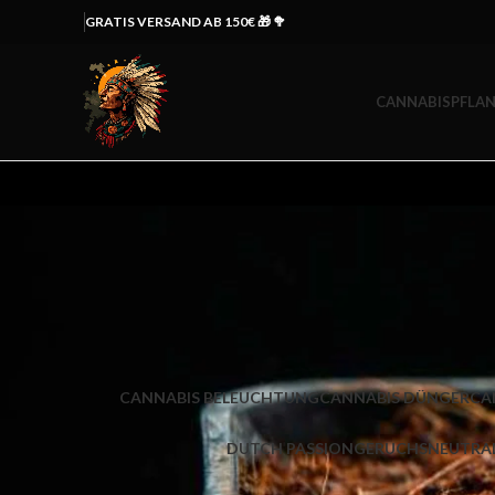
GRATIS VERSAND AB 150€ 🎁 🥦
CANNABISPFLAN
CANNABIS BELEUCHTUNG
CANNABIS DÜNGER
CA
DUTCH PASSION
GERUCHSNEUTRAL