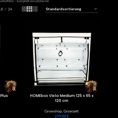
ohlefilter – komplett einsatzbereit
18
24
Plus
HOMEbox Vista Medium 125 x 65 x
120 cm
Growshop
,
Growzelt
279,90
€