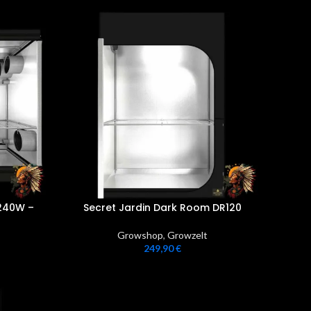
 240W –
Secret Jardin Dark Room DR120
Growshop
,
Growzelt
249,90
€