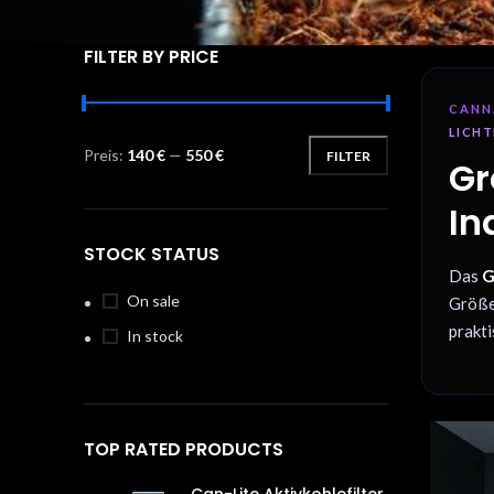
FILTER BY PRICE
CANN
LICHT
Preis:
140 €
—
550 €
FILTER
Gr
In
STOCK STATUS
Das
G
On sale
Größen
prakti
In stock
TOP RATED PRODUCTS