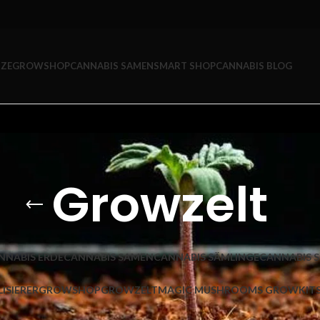
ZE
GROWSHOP
CANNABIS SAMEN
SMART SHOP
CANNABIS BLOG
Growzelt
NNABIS ERDE
CANNABIS SAMEN
CANNABIS SÄMLINGE
CANNABIS 
ISIERER
GROWSHOP
GROWZELT
MAGIC MUSHROOMS GROWKIT