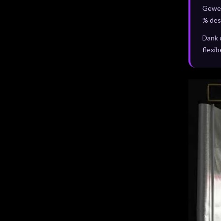
Gewebe
% des 
Dank 
flexib