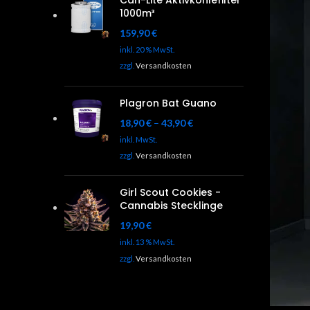
Can-Lite Aktivkohlefilter
1000m³
159,90
€
inkl. 20 % MwSt.
zzgl.
Versandkosten
Plagron Bat Guano
18,90
€
–
43,90
€
inkl. MwSt.
zzgl.
Versandkosten
Girl Scout Cookies -
Cannabis Stecklinge
19,90
€
inkl. 13 % MwSt.
zzgl.
Versandkosten