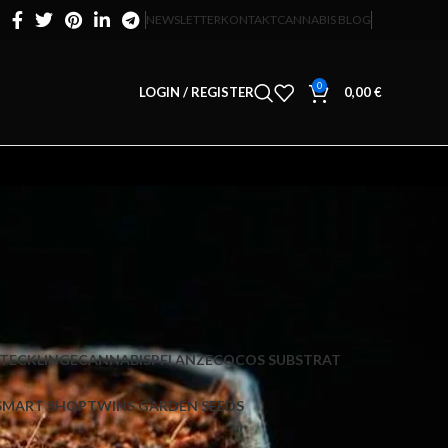
NEWSLETTER
KONTAKT
CANNABIS BLOG
0
LOGIN / REGISTER
0,00
€
STECKLINGE
CANNABISPFLANZE
COCOS SUBSTRAT
SMART SHOP
TWINS GARDEN SEEDS