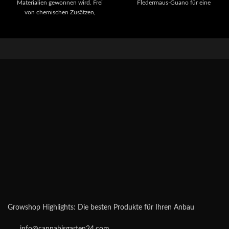
Materialien gewonnen wird. Frei
Fledermaus-Guano für eine
von chemischen Zusätzen,
optimale Nährstoffversorgung.
unterstützt er den Anbau von
Für Blüten- und
Pflanzen wie Cannabis, indem er
Fruchtpflanzen:
Diese Erde
die Bodenmikroben fördert und
fördert das Wachstum und die
somit die Bodenqualität nachhaltig
Ertragsqualität von blühenden
verbessert. Ein vitaler Boden
und fruchttragenden Pflanzen.
bedeutet gesündere Pflanzen und
eine reichere Ernte.
Ökologisch geeignet:
Frei von
Schwermetallen und Pestiziden,
ideal für nachhaltigen und
biologischen Anbau.
Growshop Highlights: Die besten Produkte für Ihren Anbau