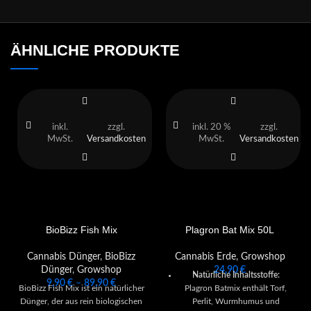
ÄHNLICHE PRODUKTE
inkl.
zzgl.
inkl. 20 %
zzgl.
MwSt.
Versandkosten
MwSt.
Versandkosten
BioBizz Fish Mix
Plagron Bat Mix 50L
Cannabis Dünger
,
BioBizz
Cannabis Erde
,
Growshop
Dünger
,
Growshop
24,90
€
Natürliche Inhaltsstoffe:
9,90
€
–
89,90
€
BioBizz Fish Mix ist ein natürlicher
Plagron Batmix enthält Torf,
Dünger, der aus rein biologischen
Perlit, Wurmhumus und