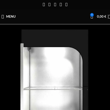
0
MENU
0,00
€