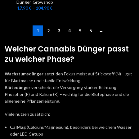
Dünger
,
Growshop
17,90
€
–
104,90
€
1
2
3
4
5
6
→
Welcher Cannabis Dünger passt
zu welcher Phase?
Wachstumsdünger
setzt den Fokus meist auf Stickstoff (N) – gut
für Blattmasse und stabile Entwicklung.
Blütedünger
verschiebt die Versorgung stärker Richtung
Phosphor (P) und Kalium (K) – wichtig für die Blütephase und die
allgemeine Pflanzenleistung.
Viele nutzen zusätzlich:
CalMag
(Calcium/Magnesium), besonders bei weichem Wasser
oder LED-Setups