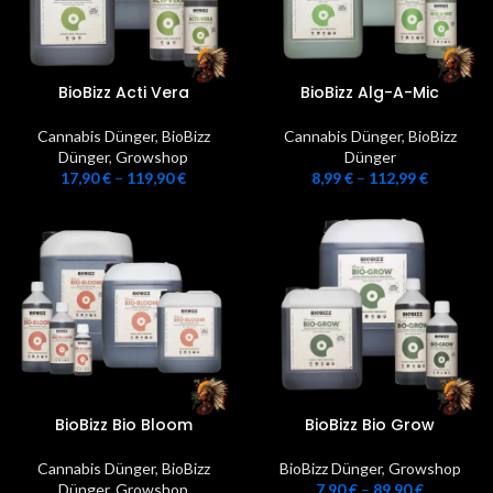
BioBizz Acti Vera
BioBizz Alg-A-Mic
Cannabis Dünger
,
BioBizz
Cannabis Dünger
,
BioBizz
Dünger
,
Growshop
Dünger
17,90
€
–
119,90
€
8,99
€
–
112,99
€
BioBizz Bio Bloom
BioBizz Bio Grow
Cannabis Dünger
,
BioBizz
BioBizz Dünger
,
Growshop
Dünger
,
Growshop
7,90
€
–
89,90
€