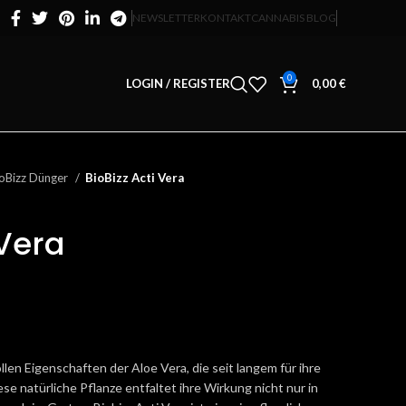
NEWSLETTER
KONTAKT
CANNABIS BLOG
0
LOGIN / REGISTER
0,00
€
oBizz Dünger
BioBizz Acti Vera
 Vera
ollen Eigenschaften der Aloe Vera, die seit langem für ihre
ese natürliche Pflanze entfaltet ihre Wirkung nicht nur in