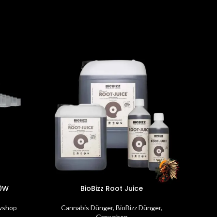
50W
BioBizz Root Juice
Secr
wshop
Cannabis Dünger
,
BioBizz Dünger
,
Growshop