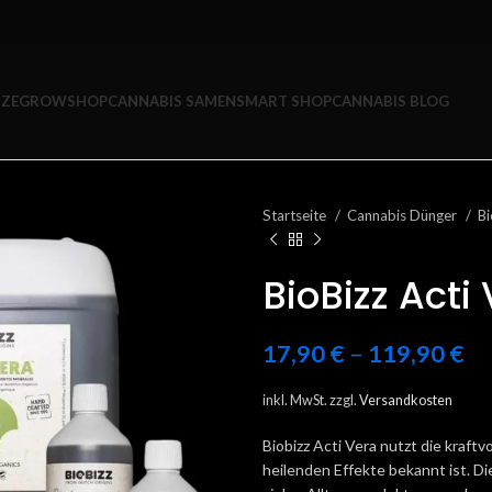
ZE
GROWSHOP
CANNABIS SAMEN
SMART SHOP
CANNABIS BLOG
Startseite
Cannabis Dünger
Bi
BioBizz Acti
17,90
€
–
119,90
€
inkl. MwSt.
zzgl.
Versandkosten
Biobizz Acti Vera nutzt die kraftv
heilenden Effekte bekannt ist. Di