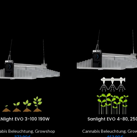
Nlight EVO 3-100 190W
Sanlight EVO 4-80, 2
abis Beleuchtung
,
Growshop
Cannabis Beleuchtung
,
Gro
372,90
€
452,90
€