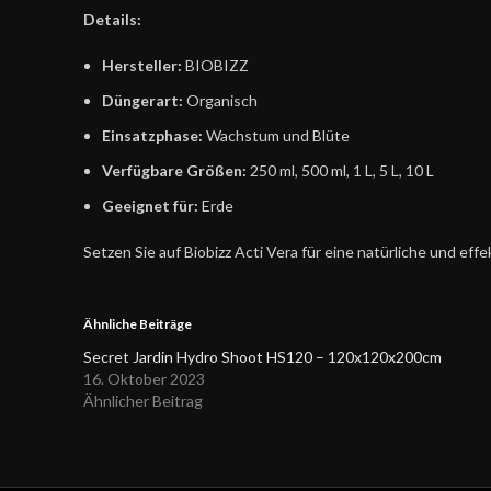
Details:
Hersteller:
BIOBIZZ
Düngerart:
Organisch
Einsatzphase:
Wachstum und Blüte
Verfügbare Größen:
250 ml, 500 ml, 1 L, 5 L, 10 L
Geeignet für:
Erde
Setzen Sie auf Biobizz Acti Vera für eine natürliche und effe
Ähnliche Beiträge
Secret Jardin Hydro Shoot HS120 – 120x120x200cm
16. Oktober 2023
Ähnlicher Beitrag