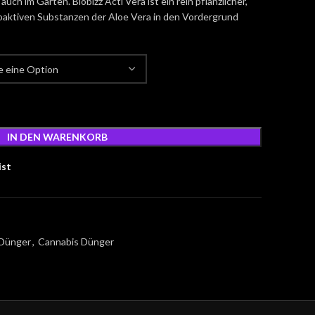
uch im Garten. Biobizz Acti Vera ist ein rein pflanzlicher,
oaktiven Substanzen der Aloe Vera in den Vordergrund
IN DEN WARENKORB
ist
 Dünger
,
Cannabis Dünger