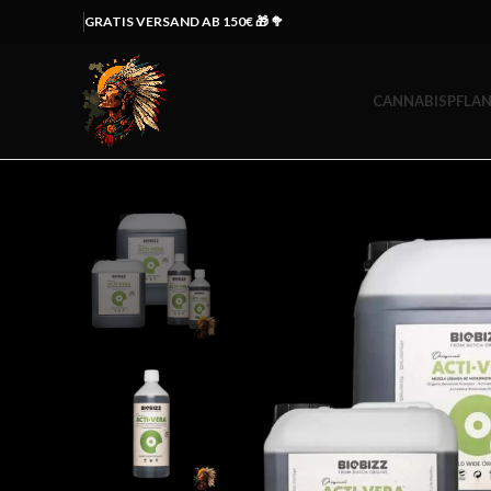
GRATIS VERSAND AB 150€ 🎁 🥦
CANNABISPFLAN