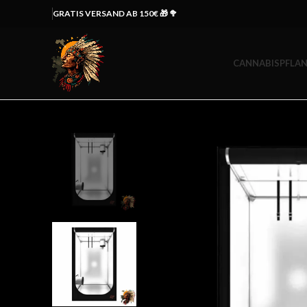
GRATIS VERSAND AB 150€ 🎁 🥦
CANNABISPFLAN