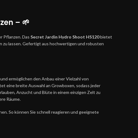
zen – 🌱
er Pflanzen. Das
Secret Jardin Hydro Shoot HS120
bietet
n zu lassen. Gefertigt aus hochwertigen und robusten
 und ermöglichen den Anbau einer Vielzahl von
etet eine breite Auswahl an Growboxen, sodass jeder
rlauben, Anzucht und Blüte in einem einzigen Zelt zu
nere Räume.
nen. So können Sie schnell reagieren und geeignete