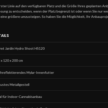
ter Linie auf den verfügbaren Platz und die Größe Ihres geplanten An
ere Lösung zu entscheiden, wenn der Platz begrenzt ist oder wenn Sie nu
f eine größere umzusteigen. So haben Sie die Möglichkeit, Ihr Anbauproje
TAILS
ret Jardin Hydro Shoot HS120
 x 120 x 200 cm
hreflektierendes Mylar-Innenfutter
ustes Metallgestell
al für Indoor-Cannabisanbau