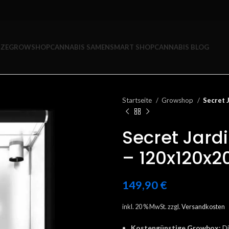
ZE
GROWSHOP
CANNABIS SAMEN
SMART SHOP
CANNABIS BLOG
Startseite
Growshop
Secret 
Secret Jard
– 120x120x
149,90
€
inkl. 20 % MwSt.
zzgl.
Versandkosten
Kostengünstige Growbox:
Di