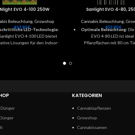
Nlight EVO 4-100 250W
Sanlight EVO 4-80, 2
abis Beleuchtung
,
Growshop
Cannabis Beleuchtung
,
Gro
452,90
€
452,90
€
schrittliche LED-Technologie:
Optimale Beleuchtung
: Die
Sanlight EVO 4-100 LED bietet
EVO 4-80 LED ist ideal 
ative Lösungen für den Indoor-
Pflanzflächen mit 80 cm Ti
enbau, basierend auf neuesten
bietet hohe Beleuchtungsint
Technologien und
für Flächen von mindestens 
Forschungsergebnissen.
Flexible Steuerung
: Ein op
ale Flexibilität:
Diese Leuchte
Dimmer wird empfohlen, u
eal für Growboxen und ermöglicht
Beleuchtungsintensität anz
e anpassbare Beleuchtung für
besonders für empfindlich
chiedene Pflanzenbedürfnisse,
Pflanzen.
HOP
KATEGORIEN
sbesondere bei CO2-Einsatz.
Energieeffizienz
: Mit einem 
 Dünger
Cannabispflanzen
Hochwertige Effizienz und
von weniger als 250W und
anglebigkeit:
Die EVO-Serie
Lichtleistung von insgesa
 Dünger
Growshop
rleistet beste Systemeffizienz
µmol/s sorgt die Lampe für e
lt
Cannabissamen
d eine lange Lebensdauer, um
Wachstum bei reduzier
ale Ergebnisse im Pflanzenanbau
Energieaufwand.