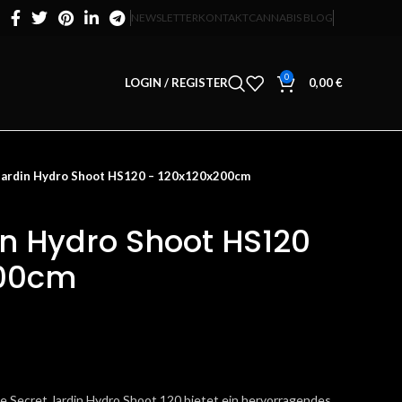
NEWSLETTER
KONTAKT
CANNABIS BLOG
0
LOGIN / REGISTER
0,00
€
Jardin Hydro Shoot HS120 – 120x120x200cm
in Hydro Shoot HS120
200cm
e Secret Jardin Hydro Shoot 120 bietet ein hervorragendes