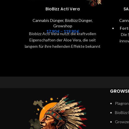
BioBizz Acti Vera
SA
Cannabis Dünger
,
BioBizz Dünger
,
Cann
Growshop
Fort
17,90
€
–
119,90
€
Biobizz Acti Vera nutzt die kraftvollen
Die 
Eigenschaften der Aloe Vera, die seit
innov
langem für ihre heilenden Effekte bekannt
Gart
ist. Diese natürliche Pflanze entfaltet ihre
Wirkung nicht nur in vielen
Alltagsprodukten, sondern auch im
Maxim
Garten. Biobizz Acti Vera ist ein rein
ist id
pflanzlicher, 100 % veganer Dünger, der
ein
die bioaktiven Substanzen der Aloe Vera
vers
GROWS
in den Vordergrund stellt.
in
Plagron
L
BioBizz
gewäh
Growze
un
optim