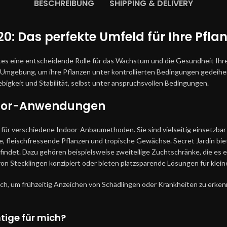
BESCHREIBUNG
SHIPPING & DELIVERY
0: Das perfekte Umfeld für Ihre Pflan
tes eine entscheidende Rolle für das Wachstum und die Gesundheit Ihr
e Umgebung, um ihre Pflanzen unter kontrollierten Bedingungen gedeihe
bigkeit und Stabilität, selbst unter anspruchsvollen Bedingungen.
Indoor-Anwendungen
für verschiedene Indoor-Anbaumethoden. Sie sind vielseitig einsetzbar
te, fleischfressende Pflanzen und tropische Gewächse. Secret Jardin bi
indet. Dazu gehören beispielsweise zweiteilige Zuchtschränke, die es e
von Stecklingen konzipiert oder bieten platzsparende Lösungen für klei
ich, um frühzeitig Anzeichen von Schädlingen oder Krankheiten zu erken
tige für mich?