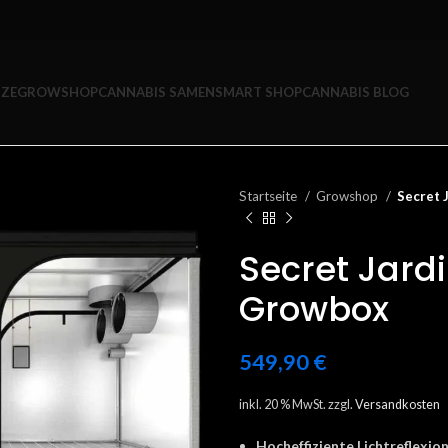
ZE
GROWSHOP
CANNABIS SAMEN
SMART SHOP
CANNABIS BLOG
Startseite
Growshop
Secret 
Secret Jard
Growbox
549,90
€
inkl. 20 % MwSt.
zzgl.
Versandkosten
Hocheffiziente Lichtreflexion