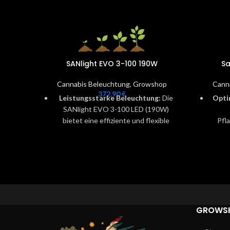
SANlight EVO 3-100 190W
Sa
Cannabis Beleuchtung
,
Growshop
Cann
372,90
€
Leistungsstarke Beleuchtung:
Die
Opti
SANlight EVO 3-100 LED (190W)
bietet eine effiziente und flexible
Pfl
Lichtleistung für maximales
bietet
Pflanzenwachstum, ideal für
für F
verschiedene Anbauumgebungen.
Fle
Neueste Technologie:
Diese
Di
Pflanzenleuchte ist das Ergebnis
Beleu
kontinuierlicher Forschung und
bes
Weiterentwicklung, was ihre
GROWS
Langlebigkeit und Effizienz sicherstellt.
Energi