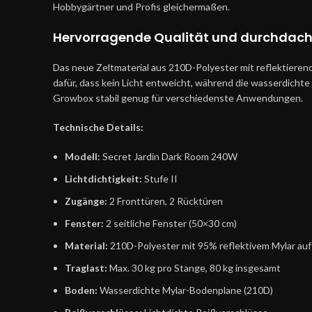
Hobbygärtner und Profis gleichermaßen.
Hervorragende Qualität und durchdacht
Das neue Zeltmaterial aus 210D-Polyester mit reflektierende
dafür, dass kein Licht entweicht, während die wasserdichte 
Growbox stabil genug für verschiedenste Anwendungen.
Technische Details:
Modell:
Secret Jardin Dark Room 240W
Lichtdichtigkeit:
Stufe II
Zugänge:
2 Fronttüren, 2 Rücktüren
Fenster:
2 seitliche Fenster (50×30 cm)
Material:
210D-Polyester mit 95% reflektivem Mylar auf
Traglast:
Max. 30 kg pro Stange, 80 kg insgesamt
Boden:
Wasserdichte Mylar-Bodenplane (210D)