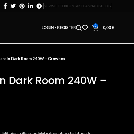
NEWSLETTER
KONTAKT
CANNABIS BLOG
0
LOGIN / REGISTER
0,00
€
Jardin Dark Room 240W – Growbox
in Dark Room 240W –
:
Mit einer silbernen Mylar-Innenbeschichtung für