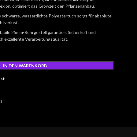
exion, optimiert das Growzelt den Pflanzenanbau.
 schwarze, wasserdichte Polyestertuch sorgt für absolute
htverlust.
tabile 25mm-Rohrgestell garantiert Sicherheit und
ch exzellente Verarbeitungsqualität.
IN DEN WARENKORB
ist
lt