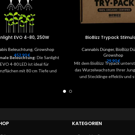
nlight EVO 4-80, 250W
BioBizz Trypack Stimul
abis Beleuchtung
,
Growshop
Cannabis Dünger
,
BioBizz D
452,90
€
Growshop
male Beleuchtung
: Die Sanlight
29,90
€
Mit dem BioBizz Trypack unterst
EVO 4-80 LED ist ideal für
das Wurzelwachstum Ihrer Jung
anzflächen mit 80 cm Tiefe und
und Stecklinge effektiv und 
 hohe Beleuchtungsintensitäten
gleichzeitig die Nährstoffaufn
lächen von mindestens 80x80 cm.
Widerstandskraft Ihrer Pflanze
xible Steuerung
: Ein optionaler
fördert eine frühe und reiche 
mmer wird empfohlen, um die
sowie Fruchtbildung. Alg-a-Mi
chtungsintensität anzupassen,
schützendes Mittel auf Algenbas
onders für empfindliche junge
dafür, dass Ihre Pflanzen best
Pflanzen.
HOP
KATEGORIEN
Krankheiten, Nährstoffmänge
Überdüngung geschützt si
eeffizienz
: Mit einem Verbrauch