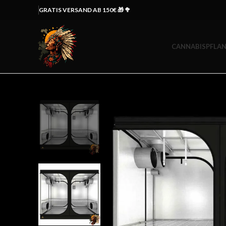
GRATIS VERSAND AB 150€ 🎁 🥦
CANNABISPFLAN