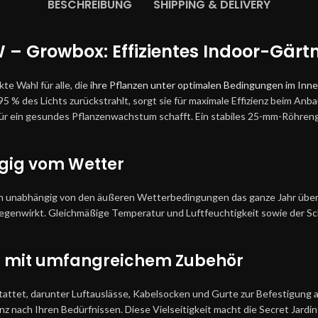
BESCHREIBUNG
SHIPPING & DELIVERY
 – Growbox: Effizientes Indoor-Gärt
te Wahl für alle, die
ihre Pflanzen unter optimalen Bedingungen im In
5 % des Lichts zurückstrahlt, sorgt sie für maximale Effizienz beim Anb
ür ein gesundes Pflanzenwachstum schafft. Ein stabiles 25-mm-Röhrenge
gig vom Wetter
n unabhängig von den äußeren Wetterbedingungen das ganze Jahr über 
gegenwirkt. Gleichmäßige Temperatur und Luftfeuchtigkeit sowie der Sc
en mit umfangreichem Zubehör
estattet, darunter Luftauslässe, Kabelsocken und Gurte zur Befestigun
nz nach Ihren Bedürfnissen. Diese Vielseitigkeit macht die Secret Jardi