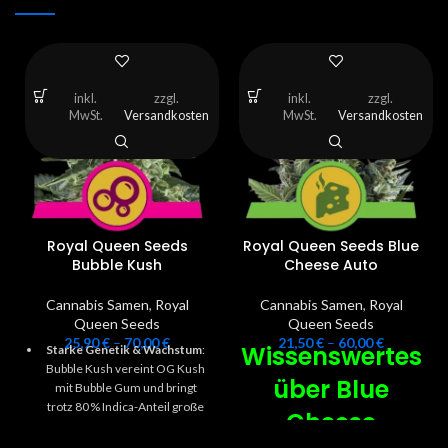
inkl.
zzgl.
inkl.
zzgl.
MwSt.
Versandkosten
MwSt.
Versandkosten
Royal Queen Seeds
Royal Queen Seeds Blue
Bubble Kush
Cheese Auto
Cannabis Samen
,
Royal
Cannabis Samen
,
Royal
Queen Seeds
Queen Seeds
25,90
€
–
70,00
€
21,50
€
–
60,00
€
Wissenswertes
Starke Genetik & Wachstum
:
Bubble Kush vereint OG Kush
über
Blue
mit Bubble Gum und bringt
trotz 80 % Indica-Anteil große
Cheese
Pflanzen hervor – bis zu
200 cm im Freien.