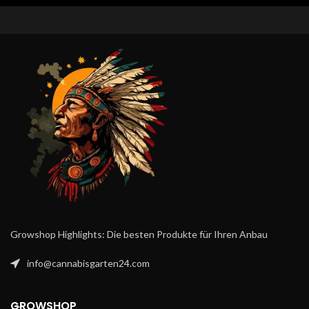
Automatic - 🌵
Hohe Erträge
: Bis zu 600 g/m²
Was macht das
Blue Cheese
indoor und bis zu 650 g pro
Automatic
so einzigartig?
Pflanze outdoor machen sie zu
Verlockende süße und würzige
einer der ertragreichsten
Aromen, käsig und skunkig im
Kush-Sorten.
Geruch. Aber das ist noch längst
Kräftige Wirkung
: Mit einem
nicht alles! Möchtest du deinen
THC-Gehalt von 19 % liefert
Körper und Geist mit Energie
Bubble Kush ein starkes,
versorgen, Stress abbauen und
entspannendes High – ideal für
inspiriert und erhebt werden?
Genießer und erfahrene
Dann erlebe den sanften und
Konsumenten.
aufregenden Rausch, den das
Blue Cheese Automatic dir bietet!
Bist du bereit für diese
einzigartige Erfahrung?
Growshop Highlights: Die besten Produkte für Ihren Anbau
info@cannabisgarten24.com
GROWSHOP