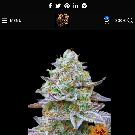
0
MENU
0,00
€