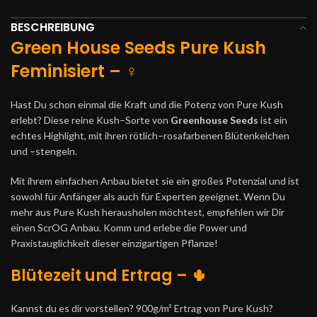
BESCHREIBUNG
Green House Seeds Pure Kush
Feminisiert
– ♀️
H
ast
Du
sch
on
e
in
mal
die
Kraft
und
die
Pot
enz
von
Pure
Kush
er
le
bt
?
D
ies
e
re
ine
Kush
–
Sort
e
von
Greenhouse Seeds
is
t
e
in
e
ch
tes
High
light
,
mit
i
h
ren
r
ö
tl
ich
–
ros
af
ar
ben
en
Bl
ü
ten
kel
chen
und
–
st
eng
eln
.
Mit
i
h
rem
e
inf
ac
hen
An
b
au
b
iet
et
s
ie
e
in
gro
ß
es
Pot
enz
ial
und
is
t
sow
ohl
f
ür
An
f
ä
ng
er
al
s
a
uch
f
ür
Exper
ten
g
ee
ign
et
.
W
enn
Du
me
hr
a
us
Pure
Kush
he
ra
ush
olen
m
ö
ch
test
,
em
p
fe
h
len
w
ir
Dir
e
inen
Sc
r
OG
An
b
au
.
K
omm
und
er
le
be
die
Power
und
Pra
x
ist
au
gl
ich
ke
it
dies
er
e
in
zig
art
igen
P
fl
an
ze
!
Blütezeit und Ertrag – 🌵
Kannst du es dir vorstellen? 900g/m² Ertrag von Pure Kush?