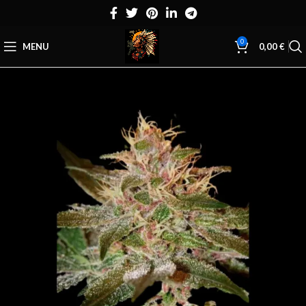
0
MENU
0,00
€