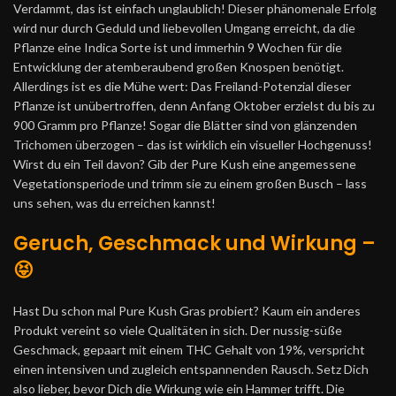
Verdammt, das ist einfach unglaublich! Dieser phänomenale Erfolg
wird nur durch Geduld und liebevollen Umgang erreicht, da die
Pflanze eine Indica Sorte ist und immerhin 9 Wochen für die
Entwicklung der atemberaubend großen Knospen benötigt.
Allerdings ist es die Mühe wert: Das Freiland-Potenzial dieser
Pflanze ist unübertroffen, denn Anfang Oktober erzielst du bis zu
900 Gramm pro Pflanze! Sogar die Blätter sind von glänzenden
Trichomen überzogen – das ist wirklich ein visueller Hochgenuss!
Wirst du ein Teil davon? Gib der Pure Kush eine angemessene
Vegetationsperiode und trimm sie zu einem großen Busch – lass
uns sehen, was du erreichen kannst!
Geruch, Geschmack und Wirkung –
😝
Hast Du schon mal Pure
Kush
Gras probiert? Kaum ein anderes
Produkt vereint so viele Qualitäten in sich. Der nussig-süße
Geschmack, gepaart mit einem
THC Gehalt
von 19%, verspricht
einen intensiven und zugleich entspannenden Rausch. Setz Dich
also lieber, bevor Dich die Wirkung wie ein Hammer trifft. Die