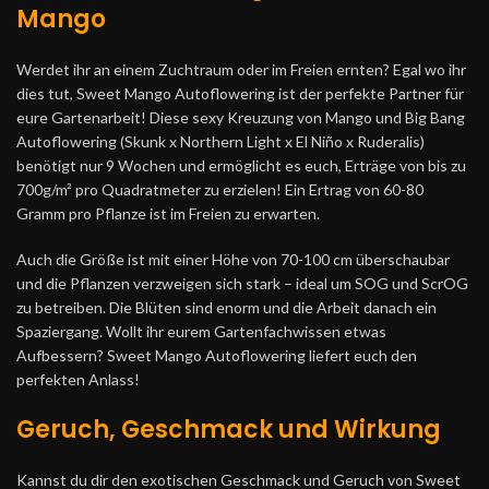
Mango
Werdet ihr an einem Zuchtraum oder im Freien ernten? Egal wo ihr
dies tut, Sweet Mango
Autoflowering
ist der perfekte Partner für
eure Gartenarbeit! Diese sexy Kreuzung von Mango und Big Bang
Autoflowering
(Skunk x
Northern
Light x El Niño x
Ruderalis
)
benötigt nur 9 Wochen und ermöglicht es euch, Erträge von bis zu
700g/m² pro Quadratmeter zu erzielen! Ein Ertrag von 60-80
Gramm pro Pflanze ist im Freien zu erwarten.
Auch die Größe ist mit einer Höhe von 70-100 cm überschaubar
und die Pflanzen verzweigen sich stark –
ideal
um SOG und
ScrOG
zu betreiben. Die Blüten sind enorm und die Arbeit danach ein
Spaziergang. Wollt ihr eurem Gartenfachwissen etwas
Aufbessern? Sweet Mango
Autoflowering
liefert euch den
perfekten Anlass!
Geruch, Geschmack und Wirkung
Kannst du dir den exotischen Geschmack und Geruch von Sweet