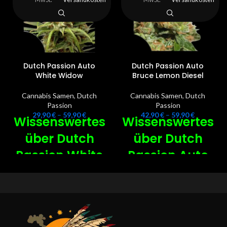
Dutch Passion Auto
Dutch Passion Auto
White Widow
Bruce Lemon Diesel
Cannabis Samen
,
Dutch
Cannabis Samen
,
Dutch
Passion
Passion
29,90
€
–
59,90
€
42,90
€
–
59,90
€
Wissenswertes
Wissenswertes
über Dutch
über Dutch
Passion White
Passion Auto
Widow
Bruce Lemon
Autoflower
-
Diesel -
🥇
🏜️
Diese Sorte hat einen hohen
Ertrag von etwa 400-500 g/m²
White Widow Autoflower ist
im Innenbereich und 50-150