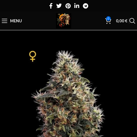
0
MENU
0,00
€