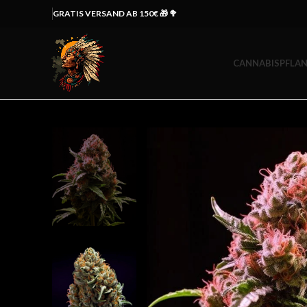
GRATIS VERSAND AB 150€ 🎁 🥦
CANNABISPFLAN