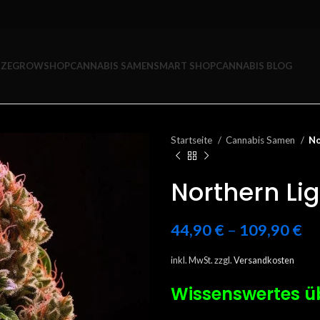
ZE
GROWSHOP
CANNABIS SAMEN
SMART SHOP
CANNABIS BLOG
Startseite
Cannabis Samen
No
Northern Lig
44,90
€
–
109,90
€
inkl. MwSt.
zzgl.
Versandkosten
Wissenswertes
ü