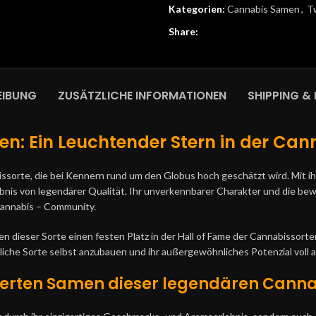
Kategorien:
Cannabis Samen
,
T
Share:
EIBUNG
ZUSÄTZLICHE INFORMATIONEN
SHIPPING & 
n: Ein Leuchtender Stern in der Ca
issorte, die bei Kennern rund um den Globus hoch geschätzt wird. Mit
bnis von legendärer Qualität. Ihr unverkennbarer Charakter und die be
 Cannabis – Community.
 dieser Sorte einen festen Platz in der Hall of Fame der Cannabissorte
unliche Sorte selbst anzubauen und ihr außergewöhnliches Potenzial voll
sierten Samen dieser legendären Canna