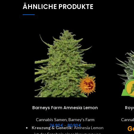
ÄHNLICHE PRODUKTE
Barneys Farm Amnesia Lemon
Roy
Cannabis Samen
,
Barney's Farm
Canna
26,90
€
–
80,90
€
G
Kreuzung & Genetik
: Amnesia Lemon