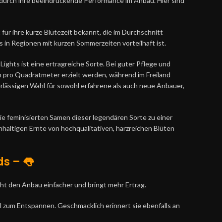
durch ihre beeindruckende Performance im Anbau. Hier sind
für ihre kurze Blütezeit bekannt, die im Durchschnitt
 in Regionen mit kurzen Sommerzeiten vorteilhaft ist.
ights ist eine ertragreiche Sorte. Bei guter Pflege und
pro Quadratmeter erzielt werden, während im Freiland
erlässigen Wahl für sowohl erfahrene als auch neue Anbauer,
e feminisierten Samen dieser legendären Sorte zu einer
haltigen Ernte von hochqualitativen, harzreichen Blüten
ds –
👅
cht den Anbau einfacher und bringt mehr Ertrag.
al zum Entspannen. Geschmacklich erinnert sie ebenfalls an