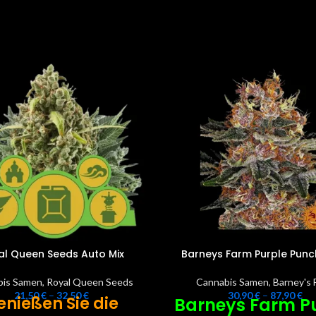
al Queen Seeds Auto Mix
Barneys Farm Purple Punc
bis Samen
,
Royal Queen Seeds
Cannabis Samen
,
Barney's 
21,50
€
–
32,50
€
30,90
€
–
87,90
€
enießen Sie die
Barneys Farm P