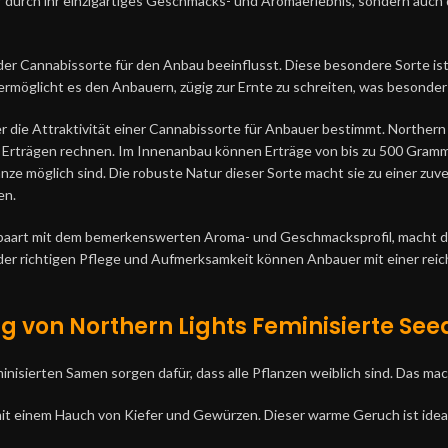
 durch ihr einzigartiges Geschmacks- und Aromaerlebnis, sondern auch 
der Cannabissorte für den Anbau beeinflusst. Diese besondere Sorte ist 
rmöglicht es den Anbauern, zügig zur Ernte zu schreiten, was besonders
r die Attraktivität einer Cannabissorte für Anbauer bestimmt. Northern L
Erträgen rechnen. Im Innenanbau können Erträge von bis zu 500 Gramm 
ze möglich sind. Die robuste Natur dieser Sorte macht sie zu einer zuv
en.
epaart mit dem bemerkenswerten Aroma- und Geschmacksprofil, macht di
der richtigen Pflege und Aufmerksamkeit können Anbauer mit einer reich
von Northern Lights Feminisierte See
inisierten Samen sorgen dafür, dass alle Pflanzen weiblich sind. Das ma
t mit einem Hauch von Kiefer und Gewürzen. Dieser warme Geruch ist ide