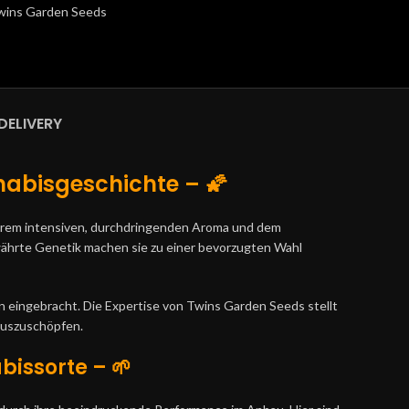
wins Garden Seeds
DELIVERY
nnabisgeschichte
–
🌠
 ihrem intensiven, durchdringenden Aroma und dem
währte Genetik machen sie zu einer bevorzugten Wahl
n eingebracht. Die Expertise von Twins Garden Seeds stellt
 auszuschöpfen.
bissorte – 🌱