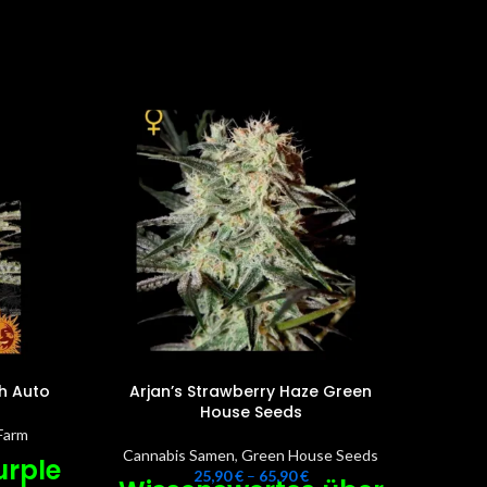
h Auto
Arjan’s Strawberry Haze Green
Dut
House Seeds
Farm
Cannabis Samen
,
Green House Seeds
C
urple
25,90
€
–
65,90
€
Kom