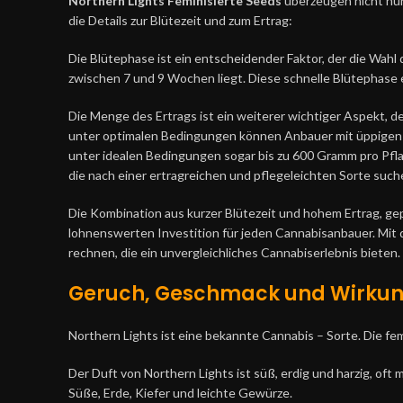
Northern Lights Feminisierte Seeds
überzeugen nicht nur
die Details zur Blütezeit und zum Ertrag:
Die Blütephase ist ein entscheidender Faktor, der die Wahl 
zwischen 7 und 9 Wochen liegt. Diese schnelle Blütephase e
Die Menge des Ertrags ist ein weiterer wichtiger Aspekt, de
unter optimalen Bedingungen können Anbauer mit üppigen 
unter idealen Bedingungen sogar bis zu 600 Gramm pro Pflan
die nach einer ertragreichen und pflegeleichten Sorte such
Die Kombination aus kurzer Blütezeit und hohem Ertrag, g
lohnenswerten Investition für jeden Cannabisanbauer. Mit 
rechnen, die ein unvergleichliches Cannabiserlebnis bieten.
Geruch, Geschmack und Wirkung 
Northern Lights ist eine bekannte Cannabis – Sorte. Die fem
Der Duft von Northern Lights ist süß, erdig und harzig, of
Süße, Erde, Kiefer und leichte Gewürze.