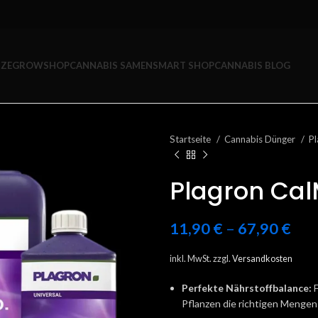
ZE
GROWSHOP
CANNABIS SAMEN
SMART SHOP
CANNABIS BLOG
Startseite
Cannabis Dünger
P
Plagron Cal
11,90
€
–
67,90
€
inkl. MwSt.
zzgl.
Versandkosten
Perfekte Nährstoffbalance:
F
Pflanzen die richtigen Menge