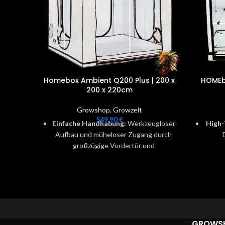
Homebox Ambient Q200 Plus | 200 x
HOMEbo
200 x 220cm
Growshop
,
Growzelt
549,90
€
Einfache Handhabung:
Werkzeugloser
High-
Aufbau und müheloser Zugang durch
großzügige Vordertür und
Seitenfenster.
Pfla
Erstklassige Qualität:
Robuste
Verarbeitung, ideal für effizientes
Flexi
Indoor-Gärtnern auf kleinem Raum.
Regal
für bi
Optimiert für Wohnräume:
Die
mehr
perfekte Growbox für urbane Gärtner,
GROWS