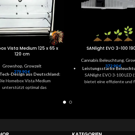
x Vista Medium 125 x 65 x
SANlight EVO 3-100 1
120 cm
Cannabis Beleuchtung
,
Gro
Growshop
,
Growzelt
372,90
€
Leistungsstarke Beleucht
279,90
€
Tech-Design aus Deutschland:
SANlight EVO 3-100 LED 
Die Homebox Vista Medium
bietet eine effiziente und f
unterstützt optimal das
Lichtleistung für maxim
nzenwachstum mit hochwertiger
Pflanzenwachstum, ideal
Technik.
verschiedene Anbauumgeb
bles Regal-System:
Anpassbares
Neueste Technologie:
D
-System ermöglicht die Nutzung
Pflanzenleuchte ist das E
s zu 12 Propagatoren oder bietet
kontinuierlicher Forschu
 Freiraum für größere Pflanzen.
Weiterentwicklung, was 
HOP
KATEGORIEN