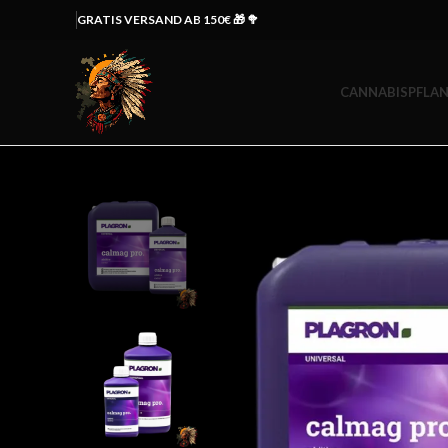
GRATIS VERSAND AB 150€ 🎁 🥦
CANNABISPFLAN