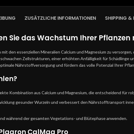
EIBUNG
ZUSÄTZLICHE INFORMATIONEN
SHIPPING & 
ren Sie das Wachstum Ihrer Pflanze
en mit den essenziellen Mineralien Calcium und Magnesium zu versorgen
u schwachen Zellstrukturen, einer erhöhten Anfälligkeit für Schädlinge
ptimale Nährstoffversorgung und fördern das volle Potenzial Ihrer Pfla
hlen?
erfekte Kombination aus Calcium und Magnesium, die entscheidend für ro
twicklung gesunder Wurzeln und verbessert den Nährstofftransport inne
 und während der gesamten Vegetations- und Blütephase anwenden.
Plagron CalMag Pro