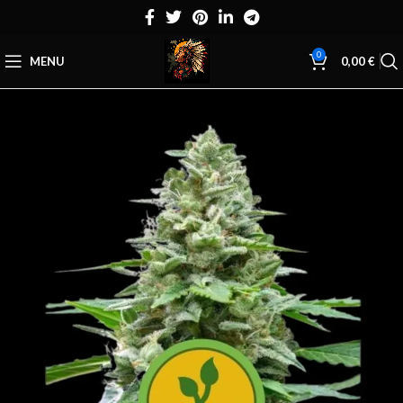
0
MENU
0,00
€