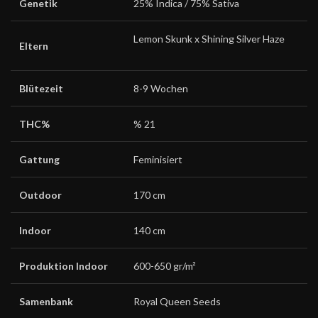
Genetik
25% Indica / 75% Sativa
Lemon Skunk x Shining Silver Haze
Eltern
Blütezeit
8-9 Wochen
THC%
% 21
Gattung
Feminisiert
Outdoor
170 cm
Indoor
140 cm
Produktion Indoor
600-650 gr/m²
Samenbank
Royal Queen Seeds