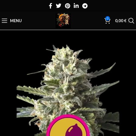
0
MENU
0,00
€