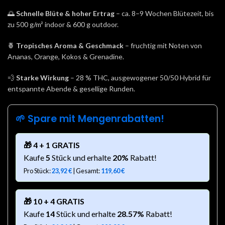
🌅
Schnelle Blüte & hoher Ertrag
– ca. 8–9 Wochen Blütezeit, bis
zu 500 g/m² indoor & 600 g outdoor.
🍍
Tropisches Aroma & Geschmack
– fruchtig mit Noten von
Ananas, Orange, Kokos & Grenadine.
💨
Starke Wirkung
– 28 % THC, ausgewogener 50/50 Hybrid für
entspannte Abende & gesellige Runden.
🌱 Spare mit Mengenrabatten!
🎁 4 + 1 GRATIS
Kaufe
5
Stück und erhalte
20%
Rabatt!
Pro Stück:
23,92
€
| Gesamt:
119,60
€
🎁 10 + 4 GRATIS
Kaufe
14
Stück und erhalte
28.57%
Rabatt!