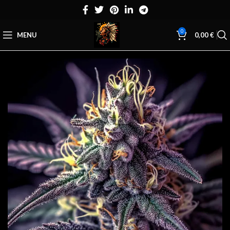
0
MENU
0,00
€