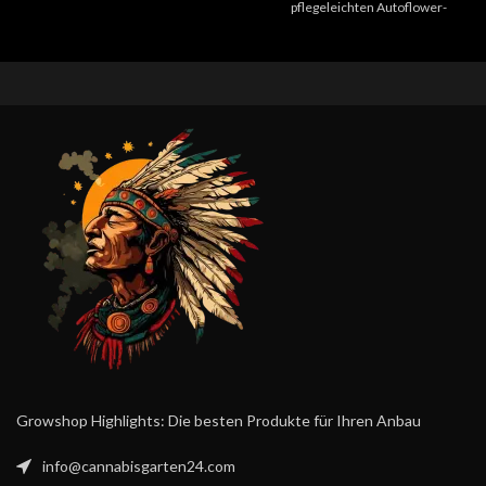
Kombination aus Indica und Sativa,
pflegeleichten Autoflower-
ideal für Enthusiasten intensiver
Sorte mit kräftiger Wirkung,
Aromen und dynamischen
robuster Struktur und einem
Wachstums. Diese Sorte
unverwechselbaren, cremig-
überzeugt durch ihre
süßen Aroma.
Widerstandsfähigkeit und
Liefert bis zu 27 % THC, einen
einfachen Pflegeanforderungen,
Ertrag von bis zu 600 g/m²
wodurch sie für Züchter aller
indoor und ist in ca. 10 Wochen
Erfahrungsstufen bestens
erntereif. Die Sorte eignet sich
geeignet ist.
sowohl für Anfänger als auch
für erfahrene Grower.
Das komplexe
Geschmacksprofil verbindet
süße, erdige und leicht würzige
Noten mit einer cremigen
Cookie-Note. Die Wirkung
startet motivierend und geht
dann in eine tiefe Entspannung
über — perfekt zum
Growshop Highlights: Die besten Produkte für Ihren Anbau
Runterkommen am Abend.
info@cannabisgarten24.com