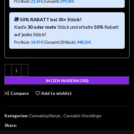
Pro Stück:
21,36
€
| Gesamt:
299,00
€
🎁 50% RABATT bei 30+ Stück!
Kaufe
30 oder mehr
Stück und erhalte
50%
Rabatt
auf jedes Stück!
Pro Stück:
14,95
€
| Gesamt (30 Stück):
448,50
€
IN DEN WARENKORB
Compare
Add to wishlist
Kategorien:
Cannabispflanze
,
Cannabis Stecklinge
Share: