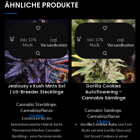
ÄHNLICHE PRODUKTE
inkl. 13 %
zzgl.
inkl. 13 %
zzgl.
MwSt.
Versandkosten
MwSt.
Versandkosten
Jealousy x Kush Mints bx1
Gorilla Cookies
| US-Breeder Stecklinge
Autoflowering –
Cannabis Sämlinge
Cannabis Stecklinge
,
Cannabispflanze
Cannabis Sämlinge
,
29,90
€
Cannabispflanze
Entdecken Sie die
19,90
€
bemerkenswerte Hybrid-Sorte
Gorilla Cookies Auto
von Fast
Permanent Marker Cannabis
Buds vereint Gorilla Glue und
Steckling – eine faszinierende
Girl Scout Cookies in einer