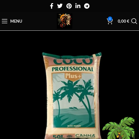
0
MENU
0,00
€