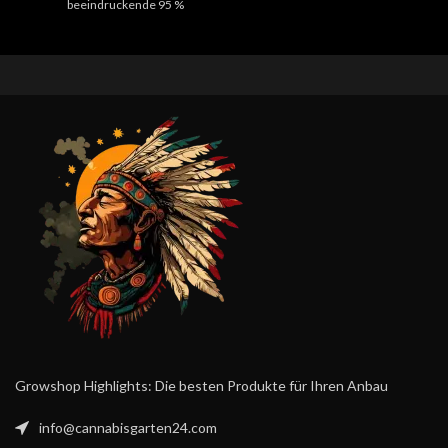
beeindruckende 95 %
zusätzlichen Dünger.
Lichtreflexion, optimiert das
Reichhaltige Anbauerde
:
Growzelt den Pflanzenanbau.
Schafft ein vollständiges,
Vollständige Lichtdichte:
Das
mikroaktives Ökosystem für
schwarze, wasserdichte
kräftiges Pflanzenwachstum.
Polyestertuch sorgt für
Ideal für Indoor-
absolute Lichtdichte und
Anwendungen
: Entwickelt für
schützt vor Lichtverlust.
den Anbau von
Robuste Konstruktion:
Das
Zimmerpflanzen und Indoor-
stabile 25mm-Rohrgestell
Gärten.
garantiert Sicherheit und
Langlebigkeit, unterstützt
durch exzellente
Verarbeitungsqualität.
Growshop Highlights: Die besten Produkte für Ihren Anbau
info@cannabisgarten24.com