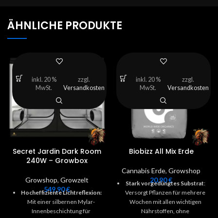
ÄHNLICHE PRODUKTE
inkl. 20 %
zzgl.
inkl. 20 %
zzgl.
MwSt.
Versandkosten
MwSt.
Versandkosten
Secret Jardin Dark Room
Biobizz All Mix Erde
240W – Growbox
Cannabis Erde
,
Growshop
Growshop
,
Growzelt
20,90
€
Stark vorgedüngtes Substrat
:
549,90
€
Hocheffiziente Lichtreflexion:
Versorgt Pflanzen für mehrere
Mit einer silbernen Mylar-
Wochen mit allen wichtigen
Innenbeschichtung für
Nährstoffen, ohne