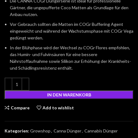
Die CANNA COGr Düngerserie ist ideal für professionelle
Gärtner, die ungepufferte Coco Matten als Grundlage für den
Anbau nutzen.
Vor Gebrauch sollten die Matten im COGr Buffering Agent
eingeweicht und während der Wachstumsphase mit COGr Vega
gedüngt werden.
In der Blühphase wird der Wechsel zu COGr Flores empfohlen,
das Humin- und Fulvinsäuren für eine bessere
Nährstoffaufnahme sowie Silikon zur Erhöhung der Krankheits-
und Schädlingsresistenz enthält.
IN DEN WARENKORB
Compare
Add to wishlist
Kategorien:
Growshop
,
Canna Dünger
,
Cannabis Dünger