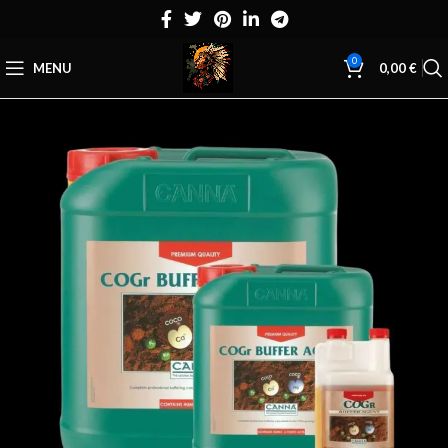
0
MENU
0,00
€