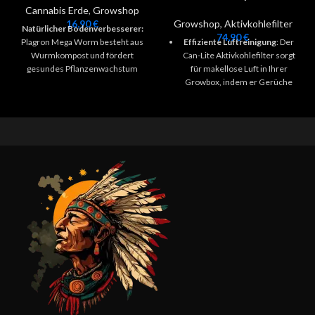
Cannabis Erde
,
Growshop
16,90
€
Growshop
,
Aktivkohlefilter
Natürlicher Bodenverbesserer:
74,90
€
Plagron Mega Worm besteht aus
Effiziente Luftreinigung
: Der
Wurmkompost und fördert
Can-Lite Aktivkohlefilter sorgt
gesundes Pflanzenwachstum
für makellose Luft in Ihrer
ohne chemische Zusätze.
Growbox, indem er Gerüche
Verbesserte Wurzelentwicklung:
und Unreinheiten effektiv
Unterstützt starke Wurzeln und
beseitigt.
gesunde Pflanzen durch wertvolle
Leicht und platzsparend
: Mit
Spurenelemente, Enzyme und
seiner leichten Bauweise lässt
Mineralien.
Fördert schnelles
sich der Can-Lite™ Filter
Keimen:
Enthält Mykorrhiza und
problemlos installieren und
Trichoderma, die das Keimen und
trägt zu einer optimalen
die Pflanzengesundheit
Luftzirkulation bei.
beschleunigen.
Verbesserte
Zuchtergebnisse
: Durch
exzellente Filtrierung von
Staub und minimale
Druckverluste gewährleistet
der Filter eine kontinuierliche
Zufuhr sauberer Luft, was die
Zuchtbedingungen verbessert.