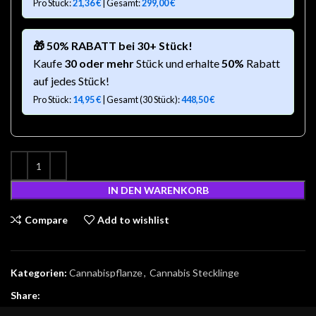
Pro Stück:
21,36
€
| Gesamt:
299,00
€
🎁 50% RABATT bei 30+ Stück!
Kaufe
30 oder mehr
Stück und erhalte
50%
Rabatt
auf jedes Stück!
Pro Stück:
14,95
€
| Gesamt (30 Stück):
448,50
€
IN DEN WARENKORB
Compare
Add to wishlist
Kategorien:
Cannabispflanze
,
Cannabis Stecklinge
Share: