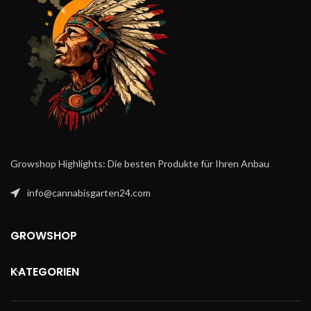
erntereif. Die Sorte eignet sich
📦
Ihre Vorteile
: Frische
sowohl für Anfänger als auch
Stecklinge aus professioneller
für erfahrene Grower.
Mutterpflanzenhaltung in
Das komplexe
Österreich, diskreter & schneller
Geschmacksprofil verbindet
Versand, nur in limitierter
süße, erdige und leicht würzige
Stückzahl verfügbar.
Noten mit einer cremigen
Cookie-Note. Die Wirkung
startet motivierend und geht
dann in eine tiefe Entspannung
über — perfekt zum
Growshop Highlights: Die besten Produkte für Ihren Anbau
Runterkommen am Abend.
info@cannabisgarten24.com
GROWSHOP
KATEGORIEN