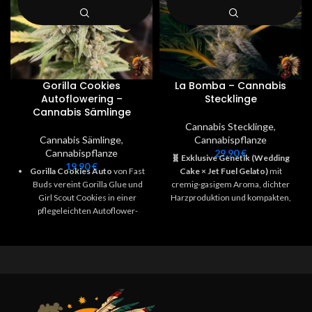
Gorilla Cookies
La Bomba – Cannabis
Autoflowering –
Stecklinge
Cannabis Sämlinge
Cannabis Stecklinge
,
Cannabis Sämlinge
,
Cannabispflanze
Cannabispflanze
29,90
€
🧬 Exklusive Genetik
(Wedding
19,90
€
Gorilla Cookies Auto
von Fast
Cake × Jet Fuel Gelato)
mit
Buds vereint Gorilla Glue und
cremig-gasigem Aroma, dichter
Girl Scout Cookies in einer
Harzproduktion und kompakten,
pflegeleichten Autoflower-
frostigen Blüten (8–9 Wochen
Sorte mit kräftiger Wirkung,
Blütezeit).
robuster Struktur und einem
🔥
Qualität & Besonderheiten
: ca.
unverwechselbaren, cremig-
25–30 % THC, extrem hohe
süßen Aroma.
Harzproduktion, kurze Blütezeit
Liefert bis zu 27 % THC, einen
von 8–9 Wochen, stabil &
Ertrag von bis zu 600 g/m²
ertragreich – ideal für Indoor &
indoor und ist in ca. 10 Wochen
Outdoor.