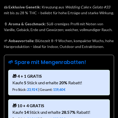
🍰
Exklusive Genetik:
Kreuzung aus
Wedding Cake
x
Gelato #33
mit bis zu 28 % THC – beliebt für hohe Erträge und starke Wirkung.
🍦
Aroma & Geschmack:
Süß-cremiges Profil mit Noten von
Vanille, Gebäck, Erde und Gewürzen; weicher, vollmundiger Rauch.
🌱
Anbauvorteile:
Blütezeit 8–9 Wochen, kompakter Wuchs, hohe
Harzproduktion – ideal für Indoor, Outdoor und Extraktionen.
🌱 Spare mit Mengenrabatten!
🎁 4 + 1 GRATIS
Kaufe
5
Stück und erhalte
20%
Rabatt!
Pro Stück:
23,92
€
| Gesamt:
119,60
€
🎁 10 + 4 GRATIS
Kaufe
14
Stück und erhalte
28.57%
Rabatt!