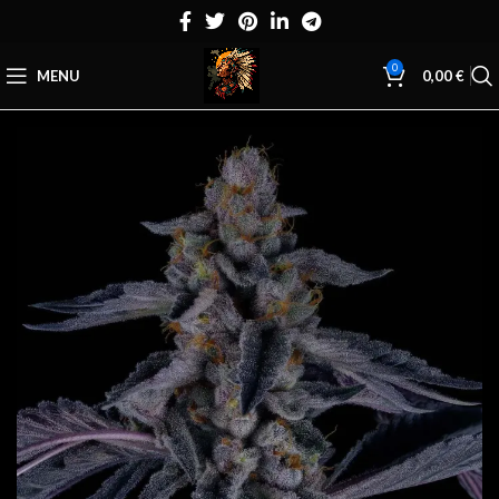
0
MENU
0,00
€