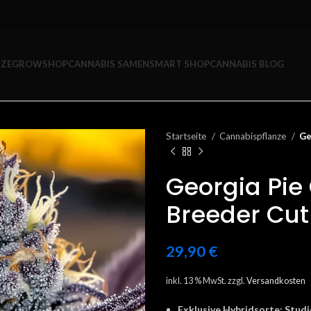
ZE
GROWSHOP
CANNABIS SAMEN
SMART SHOP
CANNABIS BLOG
Startseite
Cannabispflanze
Ge
Georgia Pie
Breeder Cut
29,90
€
inkl. 13 % MwSt.
zzgl.
Versandkosten
Exklusive Hybridsorte:
Studi