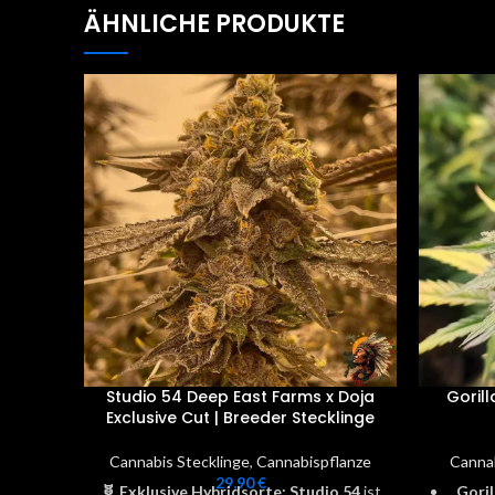
ÄHNLICHE PRODUKTE
Studio 54 Deep East Farms x Doja
Goril
Exclusive Cut | Breeder Stecklinge
Cannabis Stecklinge
,
Cannabispflanze
Canna
29,90
€
🧬 Exklusive Hybridsorte:
Studio 54
ist
Gori