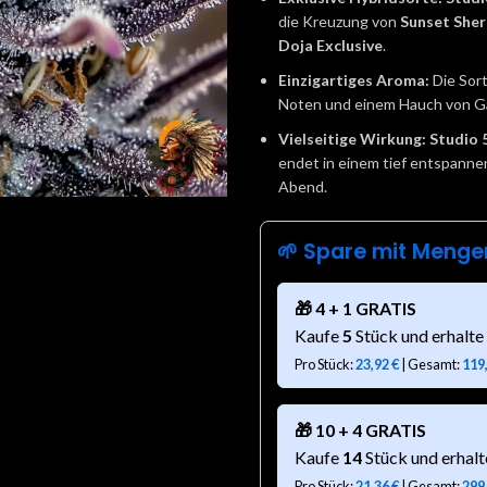
die Kreuzung von
Sunset Sher
Doja Exclusive
.
Einzigartiges Aroma:
Die Sort
Noten und einem Hauch von Gas
Vielseitige Wirkung:
Studio 
endet in einem tief entspanne
Abend.
🌱 Spare mit Menge
🎁 4 + 1 GRATIS
Kaufe
5
Stück und erhalte
Pro Stück:
23,92
€
| Gesamt:
119
🎁 10 + 4 GRATIS
Kaufe
14
Stück und erhal
Pro Stück:
21,36
€
| Gesamt:
299