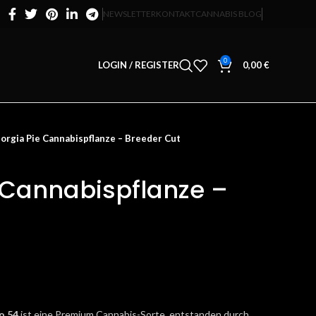
NEWSLETTER
KONTAKT
CANNABIS BLOG
0
LOGIN / REGISTER
0,00
€
orgia Pie Cannabispflanze – Breeder Cut
 Cannabispflanze –
o 54
ist eine Premium Cannabis-Sorte, entstanden durch