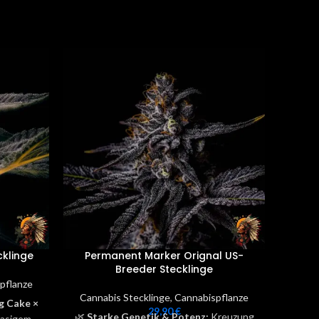
klinge
Permanent Marker Orignal US-
High 
Breeder Stecklinge
C
pflanze
Cannabis Stecklinge
,
Cannabispflanze
Cann
 Cake ×
29,90
€
🌿
Starke Genetik & Potenz:
Kreuzung
🧬 E
gasigem