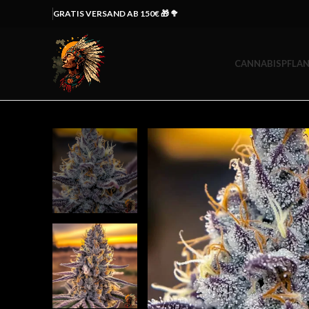
GRATIS VERSAND AB 150€ 🎁 🥦
CANNABISPFLAN