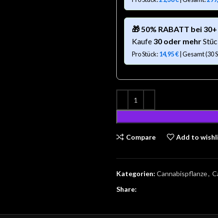
🎁 50% RABATT bei 30+
Kaufe
30 oder mehr
Stüc
Pro Stück:
14,95
€
| Gesamt (30 S
Compare
Add to wishl
Kategorien:
Cannabispflanze
,
C
Share: