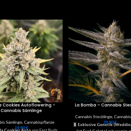
la Cookies Autoflowering –
La Bomba – Cannabis Stec
Cannabis Sämlinge
Cannabis Stecklinge
,
Cannabis
bis Sämlinge
,
Cannabispflanze
29,90
€
🧬 Exklusive Genetik
(Wedding
19,90
€
lla Cookies Auto
von Fast Buds
Jet Fuel Gelato)
mit cremig-