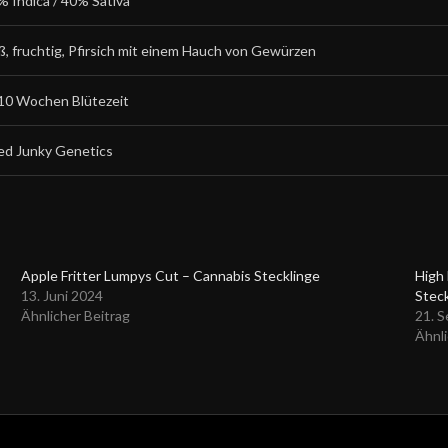
% Indica / 40% Sativa
ß, fruchtig, Pfirsich mit einem Hauch von Gewürzen
10 Wochen Blütezeit
ed Junky Genetics
Apple Fritter Lumpys Cut – Cannabis Stecklinge
High 
13. Juni 2024
Steck
Ähnlicher Beitrag
21. 
Ähnli