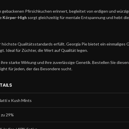
sch gebackenen Pfirsichkuchen erinnert, begleitet von erdigen und würzi
me
Körper-High
sorgt gleichzeitig für mentale Entspannung und hebt di
r höchste Qualitätsstandards erfüllt. Georgia Pie bietet ein einmaliges
gt. Ideal für Züchter, die Wert auf Qualität legen.
ihre starke Wirkung und ihre zuverlässige Genetik. Bestellen Sie diese
ight für jeden, der das Besondere sucht.
TAILS
latti x Kush Mints
s zu 29%