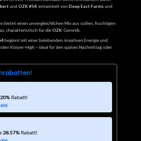
bert
und
OZK #54
, entwickelt von
Deep East Farms
und
e bietet einen unvergleichlichen Mix aus süßen, fruchtigen
, charakteristisch für die
OZK
-Genetik.
54
beginnt mit einer belebenden, kreativen Energie und
nden Körper-High – ideal für den späten Nachmittag oder
nrabatten!
20%
Rabatt!
,60
€
te
28.57%
Rabatt!
,00
€