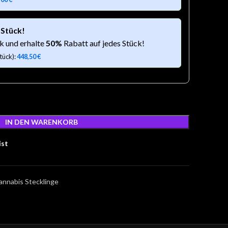
 Stück!
k und erhalte
50%
Rabatt auf jedes Stück!
tück):
448,50
€
IN DEN WARENKORB
ist
annabis Stecklinge