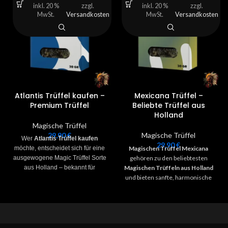
inkl. 20 %
zzgl.
inkl. 20 %
zzgl.
MwSt.
Versandkosten
MwSt.
Versandkosten
Atlantis Trüffel kaufen –
Mexicana Trüffel –
Premium Trüffel
Beliebte Trüffel aus
Holland
Magische Trüffel
29,90
€
Magische Trüffel
Wer
Atlantis Trüffel kaufen
29,90
€
möchte, entscheidet sich für eine
Magischen Trüffel Mexicana
ausgewogene Magic Trüffel Sorte
gehören zu den beliebtesten
aus Holland – bekannt für
Magischen Trüffeln aus Holland
visuelle Effekte, kreative
und bieten sanfte, harmonische
Gedanken und eine klare,
Effekte – ideal für Einsteiger oder
energetische Stimmung.
alle, die eine entspannte
Premium-Qualität, frisch verpackt
Erfahrung suchen. Jede Trüffel
und diskret versendet.
wird unter kontrollierten
Bedingungen gezüchtet, sorgfältig