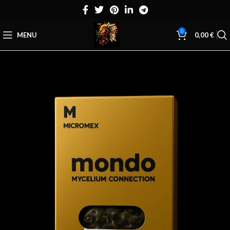
0
MENU
0,00
€