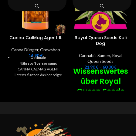
Canna CalMag Agent 1L
Royal Queen Seeds Kali
Dog
Canna Dünger
,
Growshop
16,90
€
Cannabis Samen
,
Royal
Optimale
Queen Seeds
Nährstoffversorgung:
21,90
€
–
60,00
€
Wissenswertes
CANNA CALMAG AGENT
liefert Pflanzen das benötigte
über Royal
Calcium und Magnesium für
gesundes Wachstum und
Queen Seeds
Vitalität.
Kali Dog
Effektive Aufnahme:
Die
speziell entwickelte Formel
Feminisierte
ermöglicht eine optimale
Aufnahme der Nährstoffe
Hanfsamen -
durch die Pflanzen.
🥦
Einfache Anwendung:
Lässt