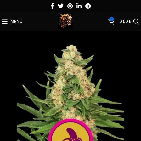
0
MENU
0,00
€