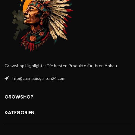
sich mühelos in die
Kali Dog ist ein hervorragendes
bestehende Düngerroutine
Beispiel einer starken Genetik, die
integrieren.
von Growern in den Vereinigten
Staaten gezüchtet wurde. Obwohl
sie eine Indica-dominante Pflanze
ist, gibt es einen starken Einfluss
der Sativa-Eigenschaften, die aus
ihrer großartigen Genetik
stammen; große, dichte Buds,
stark skunkige Düfte,
vollmundiges Aroma und sehr
Growshop Highlights: Die besten Produkte für Ihren Anbau
mitreißend. Ursprünglich wurde
sie vor über 20 Jahren gegrowt,
info@cannabisgarten24.com
diese kräftige Züchtung hat einen
markigen, beinahe
überwältigenden Zitronen-
GROWSHOP
Treibstoff-Geschmack. Grower
werden diese Züchtung lieben,
sowohl für ihr kompaktes und
KATEGORIEN
dichtes Wachstum als auch für
ihre großzügigen Erträge.