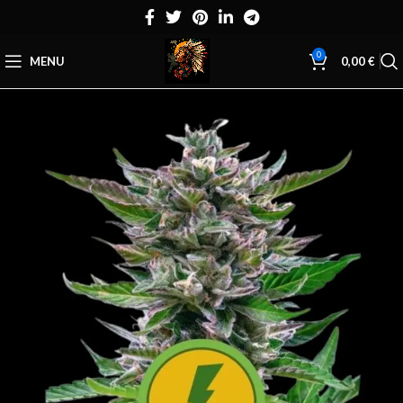
0
MENU
0,00
€