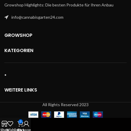
man diese Sorte mit Freunden
Growshop Highlights: Die besten Produkte für Ihren Anbau
teilt, kann man sich über eine
erhebende und gesellige Wirkung
info@cannabisgarten24.com
freuen.
GROWSHOP
KATEGORIEN
WEITERE LINKS
All Rights Reserved 2023
0
Shop
Wishlist
Cart
My account