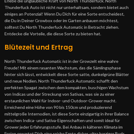
Erlebe die unglaubliche Kraft von North Thunderfuck. North
Thunderfuck Auto ist nicht nur unterhaltsam, sondern bietet auch
einiges an Potenzial! Wenn Du Dich für eine Sorte entscheidest,
die Du in Deiner Growbox oder im Garten anbauen möchtest,
solltest Du North Thunderfuck Automatic in Betracht ziehen.
Entdecke die Vorteile, die diese Sorte zu bieten hat.
Blütezeit und Ertrag
North Thunderfuck Automatic ist in der Growzelt eine wahre
Freude! Mit einem rasanten Wachstum, das die Sämlingsphase
hinter sich lässt, entwickelt diese Sorte satte, dunkelgrüne Blätter
und neue Nodien. North Thunderfuck Automatic schafft den
perfekten Spagat zwischen dem kompakten, buschigen Wachstum
von Indicas und der Streckung von Sativas, was sie zu einer
erstaunlichen Wahl für Indoor- und Outdoor-Grower macht.
Erreichend eine Höhe von 90 bis 150cm und produzierend
mittelgroße Internodien, ist diese Sorte einzigartig in ihrer Balance
zwischen Indica- und Sativa-Eigenschaften und somit ideal für
Grower jeder Erfahrungsstufe. Bei Anbau in kälteren Klimata im
Freien erwartet Dich eine reiche Ernte dicker, ultra harziger Buds,