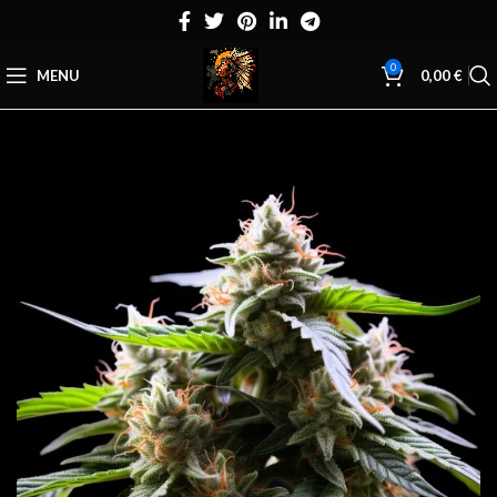
0
MENU
0,00
€