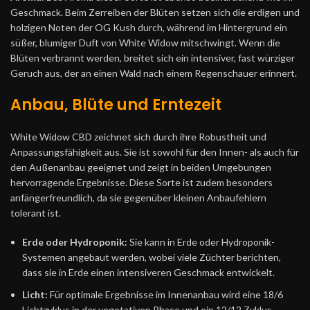
Geschmack. Beim Zerreiben der Blüten setzen sich die erdigen und
holzigen Noten der OG Kush durch, während im Hintergrund ein
süßer, blumiger Duft von White Widow mitschwingt. Wenn die
Blüten verbrannt werden, breitet sich ein intensiver, fast würziger
Geruch aus, der an einen Wald nach einem Regenschauer erinnert.
Anbau, Blüte und Erntezeit
White Widow CBD zeichnet sich durch ihre Robustheit und
Anpassungsfähigkeit aus. Sie ist sowohl für den Innen- als auch für
den Außenanbau geeignet und zeigt in beiden Umgebungen
hervorragende Ergebnisse. Diese Sorte ist zudem besonders
anfängerfreundlich, da sie gegenüber kleinen Anbaufehlern
tolerant ist.
Erde oder Hydroponik:
Sie kann in Erde oder Hydroponik-
Systemen angebaut werden, wobei viele Züchter berichten,
dass sie in Erde einen intensiveren Geschmack entwickelt.
Licht:
Für optimale Ergebnisse im Innenanbau wird eine 18/6
Lichtzyklus in der vegetativen Phase und ein 12/12 Zyklus