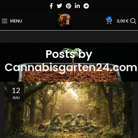
0
MENU
0,00
€
Posts by
Cannabisgarten24.com
12
JULI