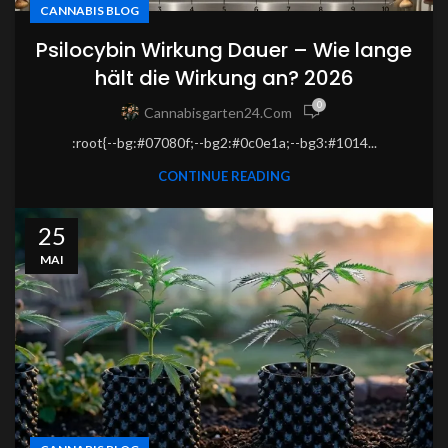
CANNABIS BLOG
Psilocybin Wirkung Dauer – Wie lange
hält die Wirkung an? 2026
0
Cannabisgarten24.com
:root{--bg:#07080f;--bg2:#0c0e1a;--bg3:#1014...
CONTINUE READING
25
MAI