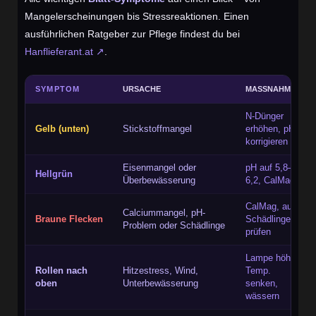
Mangelerscheinungen bis Stressreaktionen. Einen
ausführlichen Ratgeber zur Pflege findest du bei
Hanflieferant.at ↗
.
SYMPTOM
URSACHE
MASSNAHME
N-Dünger
Gelb (unten)
Stickstoffmangel
erhöhen, pH
korrigieren
Eisenmangel oder
pH auf 5,8–
Hellgrün
Überbewässerung
6,2, CalMag
CalMag, auf
Calciummangel, pH-
Braune Flecken
Schädlinge
Problem oder Schädlinge
prüfen
Lampe höher,
Rollen nach
Hitzestress, Wind,
Temp.
oben
Unterbewässerung
senken,
wässern