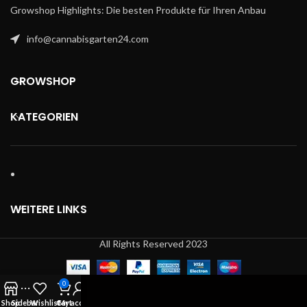
Growshop Highlights: Die besten Produkte für Ihren Anbau
info@cannabisgarten24.com
GROWSHOP
KATEGORIEN
WEITERE LINKS
All Rights Reserved 2023
0
Shop
Sidebar
Wishlist
Cart
My account