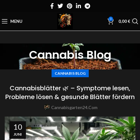
0
MENU
0,00
€
Cannabis Blog
CANNABIS BLOG
Cannabisblätter 🌿 – Symptome lesen,
Probleme lösen & gesunde Blätter fördern
Cannabisgarten24.com
10
JUNI