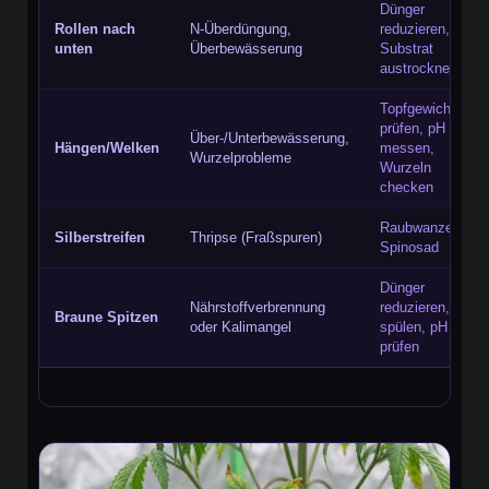
Dünger
Rollen nach
N-Überdüngung,
reduzieren,
unten
Überbewässerung
Substrat
austrocknen
Topfgewicht
prüfen, pH
Über-/Unterbewässerung,
Hängen/Welken
messen,
Wurzelprobleme
Wurzeln
checken
Raubwanzen,
Silberstreifen
Thripse (Fraßspuren)
Spinosad
Dünger
Nährstoffverbrennung
reduzieren,
Braune Spitzen
oder Kalimangel
spülen, pH
prüfen