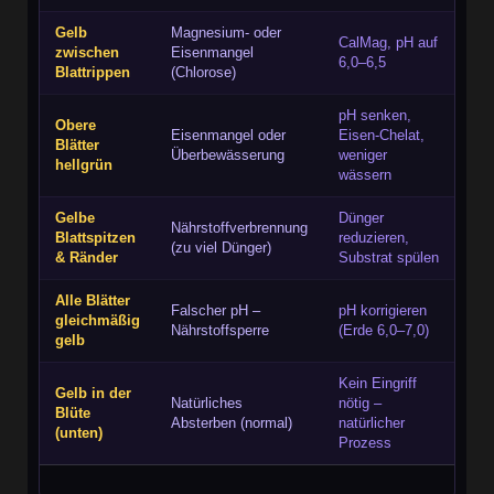
Gelb
Magnesium- oder
CalMag, pH auf
zwischen
Eisenmangel
6,0–6,5
Blattrippen
(Chlorose)
pH senken,
Obere
Eisenmangel oder
Eisen-Chelat,
Blätter
Überbewässerung
weniger
hellgrün
wässern
Gelbe
Dünger
Nährstoffverbrennung
Blattspitzen
reduzieren,
(zu viel Dünger)
& Ränder
Substrat spülen
Alle Blätter
Falscher pH –
pH korrigieren
gleichmäßig
Nährstoffsperre
(Erde 6,0–7,0)
gelb
Kein Eingriff
Gelb in der
Natürliches
nötig –
Blüte
Absterben (normal)
natürlicher
(unten)
Prozess